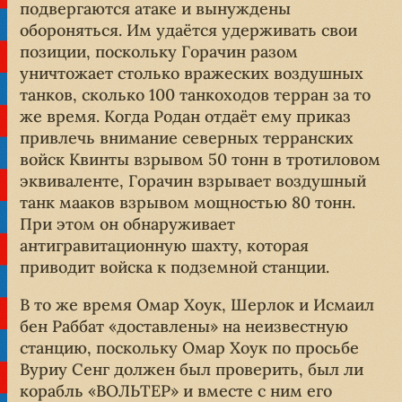
подвергаются атаке и вынуждены
обороняться. Им удаётся удерживать свои
позиции, поскольку Горачин разом
уничтожает столько вражеских воздушных
танков, сколько 100 танкоходов терран за то
же время. Когда Родан отдаёт ему приказ
привлечь внимание северных терранских
войск Квинты взрывом 50 тонн в тротиловом
эквиваленте, Горачин взрывает воздушный
танк мааков взрывом мощностью 80 тонн.
При этом он обнаруживает
антигравитационную шахту, которая
приводит войска к подземной станции.
В то же время Омар Хоук, Шерлок и Исмаил
бен Раббат «доставлены» на неизвестную
станцию, поскольку Омар Хоук по просьбе
Вуриу Сенг должен был проверить, был ли
корабль «ВОЛЬТЕР» и вместе с ним его