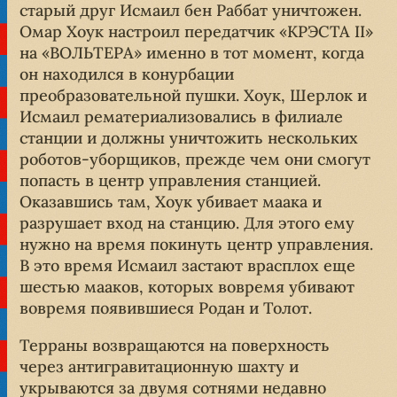
старый друг Исмаил бен Раббат уничтожен.
Омар Хоук настроил передатчик «КРЭСТА II»
на «ВОЛЬТЕРА» именно в тот момент, когда
он находился в конурбации
преобразовательной пушки. Хоук, Шерлок и
Исмаил рематериализовались в филиале
станции и должны уничтожить нескольких
роботов-уборщиков, прежде чем они смогут
попасть в центр управления станцией.
Оказавшись там, Хоук убивает маака и
разрушает вход на станцию. Для этого ему
нужно на время покинуть центр управления.
В это время Исмаил застают врасплох еще
шестью мааков, которых вовремя убивают
вовремя появившиеся Родан и Толот.
Терраны возвращаются на поверхность
через антигравитационную шахту и
укрываются за двумя сотнями недавно