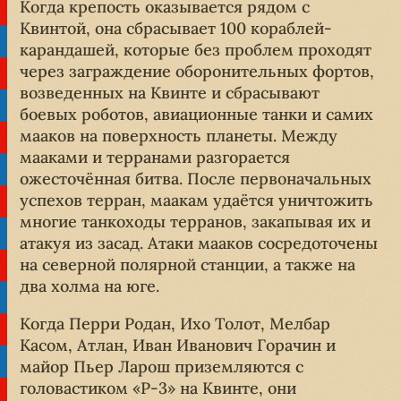
Когда крепость оказывается рядом с
Квинтой, она сбрасывает 100 кораблей-
карандашей, которые без проблем проходят
через заграждение оборонительных фортов,
возведенных на Квинте и сбрасывают
боевых роботов, авиационные танки и самих
мааков на поверхность планеты. Между
мааками и терранами разгорается
ожесточённая битва. После первоначальных
успехов терран, маакам удаётся уничтожить
многие танкоходы терранов, закапывая их и
атакуя из засад. Атаки мааков сосредоточены
на северной полярной станции, а также на
два холма на юге.
Когда Перри Родан, Ихо Толот, Мелбар
Касом, Атлан, Иван Иванович Горачин и
майор Пьер Ларош приземляются с
головастиком «Р-3» на Квинте, они