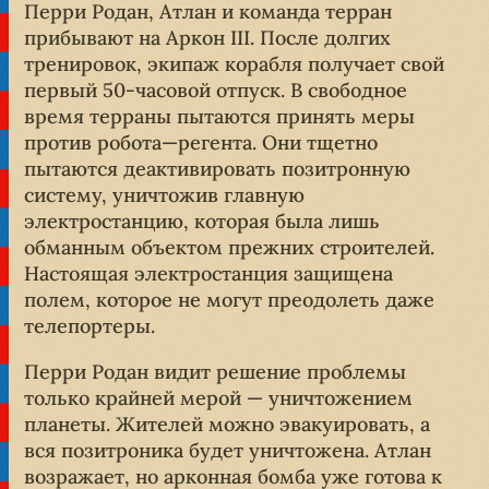
Перри Родан, Атлан и команда терран
прибывают на Аркон III. После долгих
тренировок, экипаж корабля получает свой
первый 50-часовой отпуск. В свободное
время терраны пытаются принять меры
против робота—регента. Они тщетно
пытаются деактивировать позитронную
систему, уничтожив главную
электростанцию, которая была лишь
обманным объектом прежних строителей.
Настоящая электростанция защищена
полем, которое не могут преодолеть даже
телепортеры.
Перри Родан видит решение проблемы
только крайней мерой — уничтожением
планеты. Жителей можно эвакуировать, а
вся позитроника будет уничтожена. Атлан
возражает, но арконная бомба уже готова к