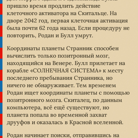
пришло время продлить действие
клеточного активатора на Скитальце. На
дворе 2042 год, первая клеточная активация
была почти 62 года назад. Если процедуру не
повторить, Родан и Булл умрут.
Координаты планеты Странник способен
вычислить только позитронный мозг,
находящийся на Венере. Булл прилетает на
корабле «СОЛНЕЧНАЯ СИСТЕМА» к месту
последнего пребывания Странника, но
ничего не обнаруживает. Тем временем
Родан ищет координаты планеты с помощью
позитронного мозга. Скиталец, по данным
компьютера, всё ещё существуют, но
планета попала во временной захват
друуфов и оказалась в Красной вселенной.
Родан начинает поиски, отправившись на