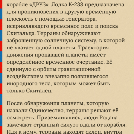
корабле «ДРУЗ». Лодка K-238 предназначена
для проникновения в другую временную
плоскость с помощью генератора,
искривляющего временное поле и поиска
Скитальца. Терраны обнаруживают
заброшенную солнечную систему, в которой
не хватает одной планеты. Траектория
движения пропавшей планеты имеет
определённое временное очертание. Её
сдвинуло с орбиты гравитационной
воздействием внезапно появившегося
инородного тела, которым может быть
только Скиталец.
После обнаружения планеты, которую
назвали Одиночество, терраны решают её
осмотреть. Приземлившись, люди Родана
замечают странный силуэт вдали от корабля.
Идя к нему, терраны находят склеп, внутри