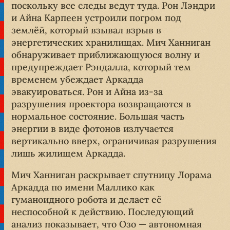
поскольку все следы ведут туда. Рон Лэндри
и Айна Карпеен устроили погром под
землёй, который взывал взрыв в
энергетических хранилищах. Мич Ханниган
обнаруживает приближающуюся волну и
предупреждает Рэндалла, который тем
временем убеждает Аркадда
эвакуироваться. Рон и Айна из-за
разрушения проектора возвращаются в
нормальное состояние. Большая часть
энергии в виде фотонов излучается
вертикально вверх, ограничивая разрушения
лишь жилищем Аркадда.
Мич Ханниган раскрывает спутницу Лорама
Аркадда по имени Маллико как
гуманоидного робота и делает её
неспособной к действию. Последующий
анализ показывает, что Озо — автономная