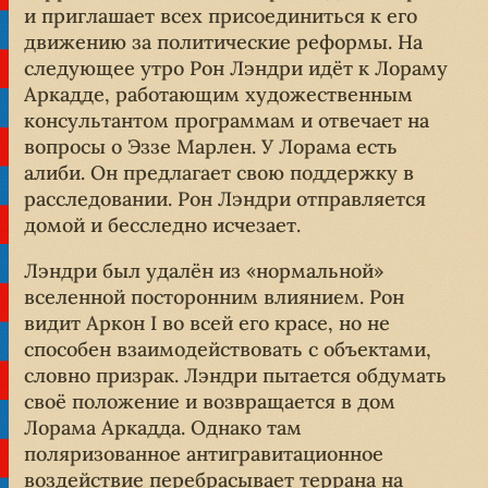
и приглашает всех присоединиться к его
движению за политические реформы. На
следующее утро Рон Лэндри идёт к Лораму
Аркадде, работающим художественным
консультантом программам и отвечает на
вопросы о Эззе Марлен. У Лорама есть
алиби. Он предлагает свою поддержку в
расследовании. Рон Лэндри отправляется
домой и бесследно исчезает.
Лэндри был удалён из «нормальной»
вселенной посторонним влиянием. Рон
видит Аркон I во всей его красе, но не
способен взаимодействовать с объектами,
словно призрак. Лэндри пытается обдумать
своё положение и возвращается в дом
Лорама Аркадда. Однако там
поляризованное антигравитационное
воздействие перебрасывает террана на