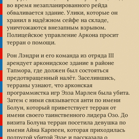
во время незапланированного рейда
обваливается здание. Улики, которые он
хранил в надёжном сейфе на складе,
уничтожаются внезапным взрывом.
Полицейское управление Аркона просит
терран о помощи.
Рон Лэндри и его команда из отряда III
арендует арконидское здание в районе
Тапмора, где должен был состояться
предотвращенный налёт. Заселившись,
терраны узнают, что арконская
программистка игр Эзза Марлен была убита.
Затем с ними связывается анти по имени
Болун, который приветствует терран от
имени своего таинственного лидера Озо. До
визита Болуна терран посетила девушка по
имени Айна Карпеен, которая приходилась
подругой убитой Эззе и рассказала о