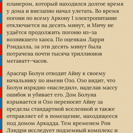
планером, который находился долгое время
у дома и внезапно начал улетать. Во время
погони по всему Аркону I электропитание
отключается на десять минут, и Мичу не
удаётся продолжить погоню из-за
возникшего хаоса. По оценкам Ларри
Рэндалла, за эти десять минут была
потрачена почти тысяча триллионов
мегаватт-часов.
Арасгар Болун отводит Айну к своему
начальнику по имени Озо. Озо видит, что
Болун изрядно «наследил», наделав массу
ошибок и убивает его. Дом Болуна
взрывается и Озо переносит Айну за
пределы стандартной вселенной и также
отправляет её в помещение, находящееся
под домом Аркадда. Тем временем Рон
Лэндри исследует подземный комплекс и