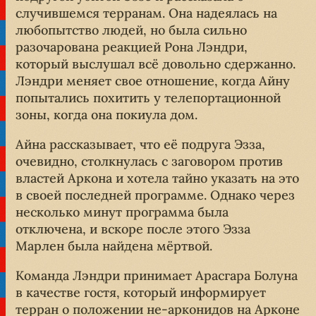
случившемся терранам. Она надеялась на
любопытство людей, но была сильно
разочарована реакцией Рона Лэндри,
который выслушал всё довольно сдержанно.
Лэндри меняет свое отношение, когда Айну
попытались похитить у телепортационной
зоны, когда она покиула дом.
Айна рассказывает, что её подруга Эзза,
очевидно, столкнулась с заговором против
властей Аркона и хотела тайно указать на это
в своей последней программе. Однако через
несколько минут программа была
отключена, и вскоре после этого Эзза
Марлен была найдена мёртвой.
Команда Лэндри принимает Арасгара Болуна
в качестве гостя, который информирует
терран о положении не-арконидов на Арконе