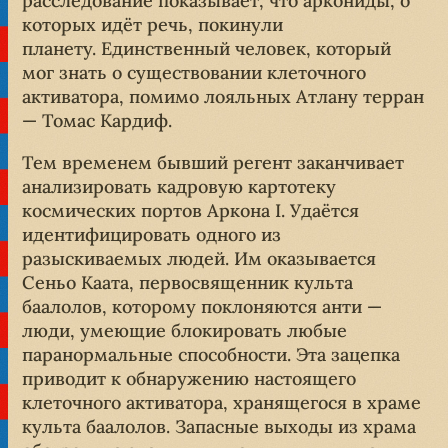
расследование показывает, что аркониды, о
которых идёт речь, покинули
планету. Единственный человек, который
мог знать о существовании клеточного
активатора, помимо лояльных Атлану терран
— Томас Кардиф.
Тем временем бывший регент заканчивает
анализировать кадровую картотеку
космических портов Аркона I. Удаётся
идентифицировать одного из
разыскиваемых людей. Им оказывается
Сеньо Каата, первосвященник культа
баалолов, которому поклоняются анти —
люди, умеющие блокировать любые
паранормальные способности. Эта зацепка
приводит к обнаружению настоящего
клеточного активатора, хранящегося в храме
культа баалолов. Запасные выходы из храма