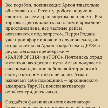
Все корабли, покидающие Аркон тщательно
обыскиваются. Регенту-роботу поручено
следить за всем транспортом на планете. Вся
торговая деятельность на планете временно
приостановлена, все частные рейсы
оказываются под запретом. Перри Родана
уже проинформировали о случившемся, он
отправляется на Аркон с кораблём «ДРУЗ» и
двумя лёгкими крейсерами —
«КАЛИФОРНИЯ» и «ТОГО». Почти весь отряд
мутантов находится в пути. Атлан получает в
своё командование небольшой терранский
флот, о котором никто не знает. Атлан
назначает себе помощника — арконидского
адмирала Тару. На поиски активатора
остаётся тридцать часов.
Создаётся фальшивая копия активатора.
Атлан начинает демонстративно её носить и