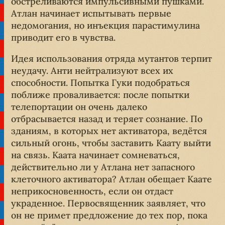
обстреливаются импульсивными пушками.
Атлан начинает испытывать первые
недомогания, но инъекция парастимулина
приводит его в чувства.
Идея использования отряда мутантов терпит
неудачу. Анти нейтрализуют всех их
способности. Попытка Гуки подобраться
поближе проваливается: после попытки
телепортации он очень далеко
отбрасывается назад и теряет сознание. По
зданиям, в которых нет активатора, ведётся
сильный огонь, чтобы заставить Каату выйти
на связь. Каата начинает сомневаться,
действительно ли у Атлана нет запасного
клеточного активатора? Атлан обещает Каате
неприкосновенность, если он отдаст
украденное. Первосвященник заявляет, что
он не примет предложение до тех пор, пока