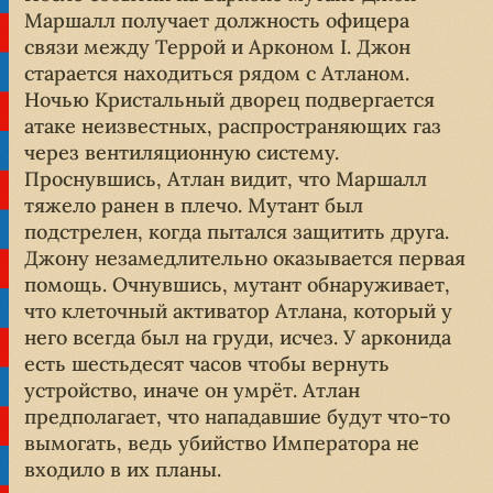
Маршалл получает должность офицера
связи между Террой и Арконом I. Джон
старается находиться рядом с Атланом.
Ночью Кристальный дворец подвергается
атаке неизвестных, распространяющих газ
через вентиляционную систему.
Проснувшись, Атлан видит, что Маршалл
тяжело ранен в плечо. Мутант был
подстрелен, когда пытался защитить друга.
Джону незамедлительно оказывается первая
помощь. Очнувшись, мутант обнаруживает,
что клеточный активатор Атлана, который у
него всегда был на груди, исчез. У арконида
есть шестьдесят часов чтобы вернуть
устройство, иначе он умрёт. Атлан
предполагает, что нападавшие будут что-то
вымогать, ведь убийство Императора не
входило в их планы.