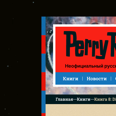
Книга 8: Die Venusbasis («База на Венере»)
Неофициальный русс
Книги
Новости
Главная
Книги
Книга 8: D