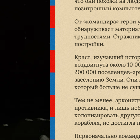
что они похожи на люде
позитронный компьютер
От «командира» герои 
обнаруживает материал
трудностями. Стражник
постройки.
Крэст, изучавший истор
воздвигнута около 10 0
200 000 поселенцев-ар
заселению Земли. Они п
который больше не сущ
Тем не менее, арконид
противника, и лишь не
колонизировать другую
кораблях, не достигла 
Первоначально команди