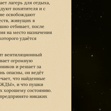
ает лагерь для отдыха,
едуют похитителя и с
 не освобождают
еств, живущих в
шно отбивает, после
тия на место назначения
которого удаётся
дит вентиляционный
ивает огромную
ников и решает за
нь опасны, он ведёт
ечает, что найденные
ЕЖДЫ», и что пушки
их хорошему состоянию.
 предпринято никаких