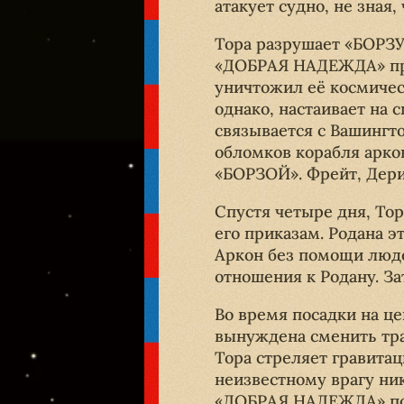
атакует судно, не зная,
Тора разрушает «БОРЗУ
«ДОБРАЯ НАДЕЖДА» при
уничтожил её космическ
однако, настаивает на 
связывается с Вашингт
обломков корабля арко
«БОРЗОЙ». Фрейт, Дери
Спустя четыре дня, Тор
его приказам. Родана э
Аркон без помощи люде
отношения к Родану. З
Во время посадки на 
вынуждена сменить тра
Тора стреляет гравита
неизвестному врагу ни
«ДОБРАЯ НАДЕЖДА» полу