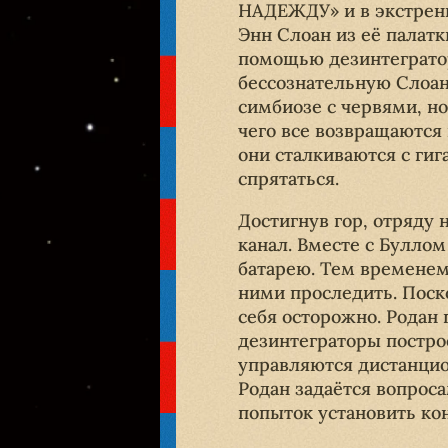
НАДЕЖДУ» и в экстренн
Энн Слоан из её палатк
помощью дезинтегратор
бессознательную Слоан
симбиозе с червями, но
чего все возвращаются 
они сталкиваются с гиг
спрятаться.
Достигнув гор, отряду 
канал. Вместе с Булло
батарею. Тем временем
ними проследить. Поско
себя осторожно. Родан
дезинтеграторы постр
управляются дистанцио
Родан задаётся вопрос
попыток установить ко