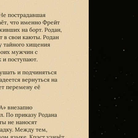
 Не пострадавшая
ёт, что именно Фрейт
живших на борт. Родан,
т в свои каюты. Родан
у тайного хищения
роих мужчин с
 и поступают.
лушать и подчиняться
надеется вернуться на
ет перемену её
А» внезапно
. По приказу Родана
ты не наносят
садку. Между тем,
м языке. Крэст узнаёт