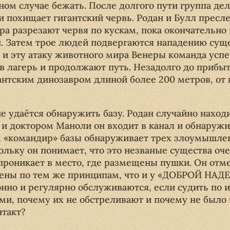
ом случае бежать. После долгого пути группа дел
и похищает гигантский червь. Родан и Булл пресл
а разрезают червя по кускам, пока окончательно
. Затем трое людей подвергаются нападению сущ
 и эту атаку животного мира Венеры команда успе
в лагерь и продолжают путь. Незадолго до прибы
антским динозавром длиной более 200 метров, от 
не удаётся обнаружить базу. Родан случайно нахо
м и доктором Маноли он входит в канал и обнаруж
 «командир» базы обнаруживает трех злоумышлен
льку он понимает, что это незваные существа оче
 проникает в место, где размещены пушки. Он отм
оены по тем же принципам, что и у «ДОБРОЙ НАД
нно и регулярно обслуживаются, если судить по 
ами, почему их не обстреливают и почему не было
нтакт?