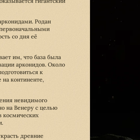
оказывается гигантский
 арконидами. Родан
с первоначальными
сть со дня её
ает им, что база была
изации арконидов. Около
подготовиться к
 на континенте,
дения невидимого
но на Венеру с целью
в космических
и.
украсть древние