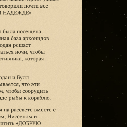
говорили почти все
ОЙ НАДЕЖДЕ»
а была посещена
ная база арконидов
Родан решает
даться ночи, чтобы
отивника, которая
одан и Булл
вается, что эти
м, чтобы соорудить
иде рыбы к кораблю.
 на рассвете вместе с
м, Ниссеном и
ащитить «ДОБРУЮ