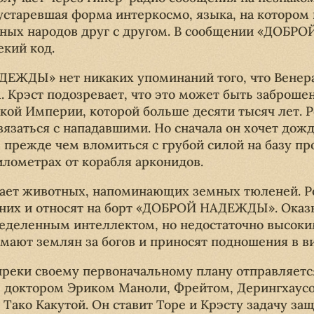
устаревшая форма интеркосмо, языка, на котором 
зных народов друг с другом. В сообщении «ДОБР
екий код.
ДЕЖДЫ» нет никаких упоминаний того, что Венер
 Крэст подозревает, что это может быть заброшен
кой Империи, которой больше десяти тысяч лет. 
связаться с нападавшими. Но сначала он хочет дож
 прежде чем вломиться с грубой силой на базу пр
илометрах от корабля арконидов.
ает животных, напоминающих земных тюленей. Р
 них и относят на борт «ДОБРОЙ НАДЕЖДЫ». Оказы
еделенным интеллектом, но недостаточно высоки
имают землян за богов и приносят подношения в в
преки своему первоначальному плану отправляется
 доктором Эриком Маноли, Фрейтом, Дерингхаусо
 Тако Какутой. Он ставит Торе и Крэсту задачу з