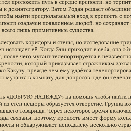
ся проложить путь в сердце крепости, но терпит 
ы к дезинтегратору. Затем Родан решает объедини
чтобы найти предполагаемый вход в крепость с 
епости озадачен появлением людей, но сохраняет 
 всего лишь примитивные существа.
следовать коридоры и стены, но исследование тр
ен истощает её. Когда Энн приходит в себя, она об
й, после чего мутант телепортируется в неизвестн
репости, который приказывает стражникам захва
ко Какуту, прежде чем ему удаётся телепортирова
т мутанта в комнату для допросов, где он телепа
ать «ДОБРУЮ НАДЕЖДУ» на помощь чтобы найти п
й из стен пещеры образуется отверстие. Группа вх
авшего товарища. Через некоторое время включае
ходы связаны, поэтому крепость имеет форму коль
бности и обнаруживает неподалёку несколько стра