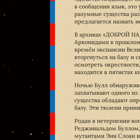
в сообщении язык, это 
разумные существа ра
предлагается назвать н
В архивах «ДОБРОЙ НА
Арконидами в прошлом.
времён экспансии Вели
вторгнуться на базу и 
осмотреть окрестности,
находится в пятистах к
Ночью Булл обнаружив
захватывают одного из
существа обладают опр
базу. Эти тюлени прин
Родан в нетерпении во
Реджинальдом Буллом,
мутантами Энн Слоан и