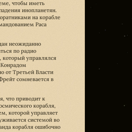
еме, чтобы иметь
падения инопланетян.
оратниками на корабле
омандованием Раса
дан неожиданно
ться по радио
 который управлялся
 Конрадом
о от Третьей Власти
Фрейт сомневается в
, что приводит к
осмического корабля,
ем, которой управляет
уживается системой во
анда корабля ошибочно