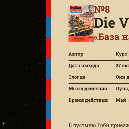
№8
Die 
«База н
Автор
Курт
Дата выхода
27 ок
Слоган
Они д
Место действия
Луна,
Время действия
Май —
В пустыню Гоби приезж