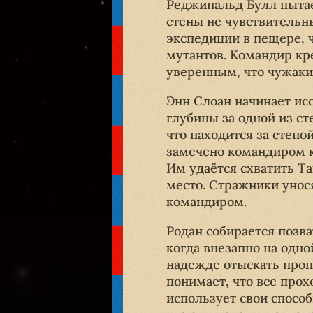
Реджинальд Булл пытает
стены не чувствительн
экспедиции в пещере, 
мутантов. Командир кр
уверенным, что чужаки
Энн Слоан начинает ис
глубины за одной из ст
что находится за стено
замечено командиром к
Им удаётся схватить Та
место. Стражники унося
командиром.
Родан собирается позв
когда внезапно на одно
надежде отыскать проп
понимает, что все про
использует свои спосо