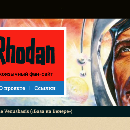
коязычный фан-сайт
О проекте
Ссылки
ie Venusbasis («База на Венере»)