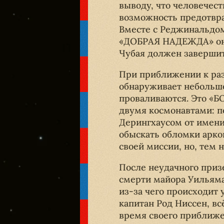
выводу, что человечес
возможность предотвра
Вместе с Реджинальдом
«ДОБРАЯ НАДЕЖДА» он л
Чубая должен заверши
При приближении к ра
обнаруживает небольшо
проваливаются. Это «
двумя космонавтами: 
Дерингхаусом от имени
обыскать обломки арко
своей миссии, но, тем 
После неудачного приз
смерти майора Уильяма
из-за чего происходит 
капитан Род Ниссен, в
время своего приближе