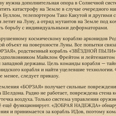
тву нужна дополнительная опора в Солнечной сист
тить катастрофу на Земле в случае очередного на
 Буллом, телепортером Тако Какутой и другими с
етит на Луну, а отряд мутантов на Земле под к
ть борьбу с индивидуальными деформаторами.
зрушенному космическому кораблю арконидов Ро
й объект на поверхности Луны. Все попытки связа
БОРЗАЯ», родственный корабль «ЗВЁЗДНОЙ ПЫЛИ»,
подполковником Майклом Фрейтом и лейтенантом
 западной державы. Цель команды корабля — тайн
нидского корабля и найти уцелевшие технологии. 
не менее, следует приказу.
емления «БОРЗАЯ» получает сильные повреждения
 Шелдона. Радио не работает, повреждена стена к
утечка воздуха. Только система управления оружи
сё ещё функционирует. «ДОБРАЯ НАДЕЖДА» обнар
ния и принимается за корабль ИДов, поэтому ком