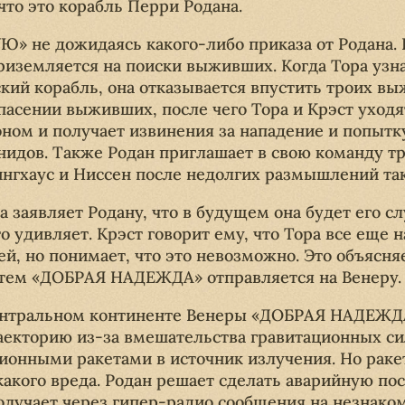
 что это корабль Перри Родана.
Ю» не дожидаясь какого-либо приказа от Родана.
земляется на поиски выживших. Когда Тора узна
ий корабль, она отказывается впустить троих вы
спасении выживших, после чего Тора и Крэст уходя
оном и получает извинения за нападение и попытк
нидов. Также Родан приглашает в свою команду т
нгхаус и Ниссен после недолгих размышлений так
а заявляет Родану, что в будущем она будет его с
то удивляет. Крэст говорит ему, что Тора все еще 
й, но понимает, что это невозможно. Это объясня
атем «ДОБРАЯ НАДЕЖДА» отправляется на Венеру.
центральном континенте Венеры «ДОБРАЯ НАДЕЖД
екторию из-за вмешательства гравитационных сил
ционными ракетами в источник излучения. Но раке
какого вреда. Родан решает сделать аварийную по
чает через гипер-радио сообщения на незнакомо