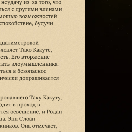
неудачу из-за того, что
ться с другими членами
помощью возможностей
спокойствие, будучи
идцатиметровой
ъясняет Тако Какуте,
ость. Его вторжение
тить злоумышленника.
ться в безопасное
тически допрашивается
ропавшего Таку Какуту,
одит в проход в
тся освещение, и Родан
ца. Энн Слоан
жников. Она отмечает,