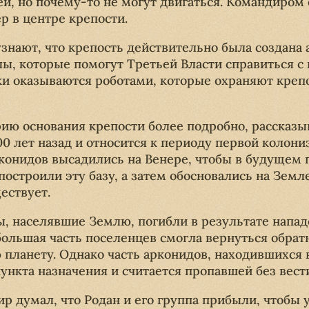
й, но почему-то не могут двигаться. Командиром 
 в центре крепости.
узнают, что крепость действительно была создана
ы, которые помогут Третьей Власти справиться 
и оказываются роботами, которые охраняют крепо
ию основания крепости более подробно, рассказыв
00 лет назад и относится к периоду первой колон
конидов высадились на Венере, чтобы в будущем 
остроили эту базу, а затем обосновались на Земле
ествует.
ы, населявшие Землю, погибли в результате напа
большая часть поселенцев смогла вернуться обрат
 планету. Однако часть арконидов, находившихся 
пункта назначения и считается пропавшей без вест
р думал, что Родан и его группа прибыли, чтобы 