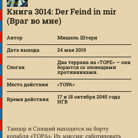
Книга 3014: Der Feind in mir
(Враг во мне)
Автор
Мишель Штерн
Дата выхода
24 мая 2019
Два террана на «ТОРЕ» — они
Слоган
борются со зловещими
противниками.
Место действия
«ТОРА»
17 и 18 октября 2045 года
Время действия
НГВ
Танцор и Спящий находятся на борту
корабля «ТОРА». Их миссия: саботировать