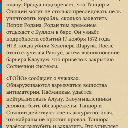
плану. Ярадуа подозревает, что Танцор и
Спящий могут не столько преследовать цель
уничтожить корабль, сколько захватить
Перри Родана. Родан тем временем
отдыхает с Буллом в баре. Он узнаёт
подробности событий 17 ноября 1572 года
НГВ, когда убили Хекенера Шаруна. После
этого случился Раптус, затем возникновение
барьера Клаузум, что привело к закрытию
Солнечной системы.
«ТОЙО» сообщает о чужаках.
Обнаруживаются взрывчатые вещества
антиматерии. Наёмникам удаётся
нейтрализовать Алуну. Злоумышленники
должны быть обезврежены. Танцор и
Спящий действуют очень аккуратно, зная,
что кайраны не простят провал. Танцора
удаётся вырубить и захватить. Это удивляет