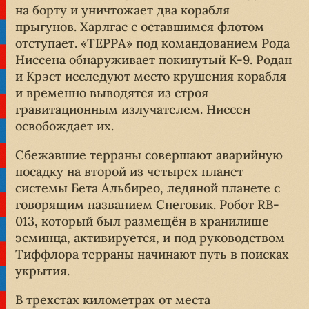
на борту и уничтожает два корабля
прыгунов. Харлгас с оставшимся флотом
отступает. «ТЕРРА» под командованием Рода
Ниссена обнаруживает покинутый K-9. Родан
и Крэст исследуют место крушения корабля
и временно выводятся из строя
гравитационным излучателем. Ниссен
освобождает их.
Сбежавшие терраны совершают аварийную
посадку на второй из четырех планет
системы Бета Альбирео, ледяной планете с
говорящим названием Снеговик. Робот RB-
013, который был размещён в хранилище
эсминца, активируется, и под руководством
Тиффлора терраны начинают путь в поисках
укрытия.
В трехстах километрах от места