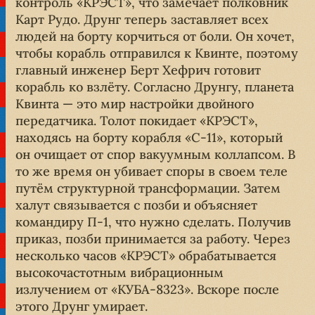
контроль «КРЭСТ», что замечает полковник
Карт Рудо. Друнг теперь заставляет всех
людей на борту корчиться от боли. Он хочет,
чтобы корабль отправился к Квинте, поэтому
главный инженер Берт Хефрич готовит
корабль ко взлёту. Согласно Друнгу, планета
Квинта — это мир настройки двойного
передатчика. Толот покидает «КРЭСТ»,
находясь на борту корабля «C-11», который
он очищает от спор вакуумным коллапсом. В
то же время он убивает споры в своем теле
путём структурной трансформации. Затем
халут связывается с позби и объясняет
командиру П-1, что нужно сделать. Получив
приказ, позби принимается за работу. Через
несколько часов «КРЭСТ» обрабатывается
высокочастотным вибрационным
излучением от «КУБА-8323». Вскоре после
этого Друнг умирает.