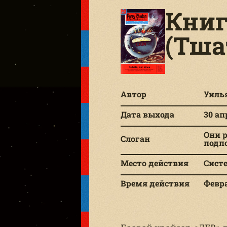
Книга
(Тша
Автор
Уиль
Дата выхода
30 ап
Они р
Слоган
подп
Место действия
Систе
Время действия
Февра