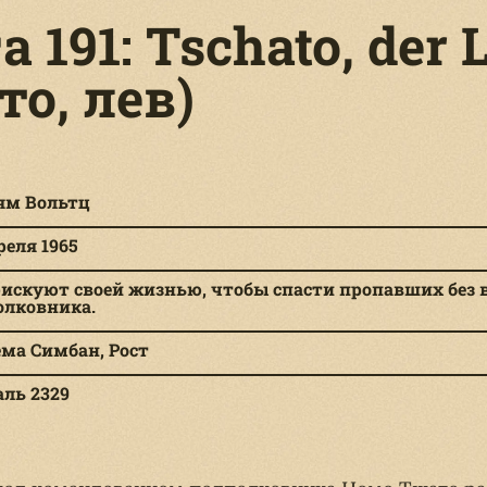
 191: Tschato, der
то, лев)
ям Вольтц
реля 1965
искуют своей жизнью, чтобы спасти пропавших без в
олковника.
ма Симбан, Рост
ль 2329