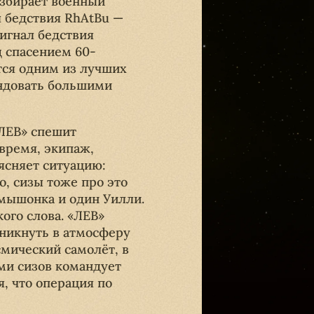
азбирает военный
л бедствия
RhAtBu —
игнал бедствия
 спасением 60-
тся одним из лучших
андовать большими
ЛЕВ» спешит
время, экипаж,
ясняет ситуацию:
о, сизы тоже про это
омышонка и один Уилли.
ого слова. «ЛЕВ»
оникнуть в атмосферу
смический самолёт, в
ми сизов командует
я, что операция по