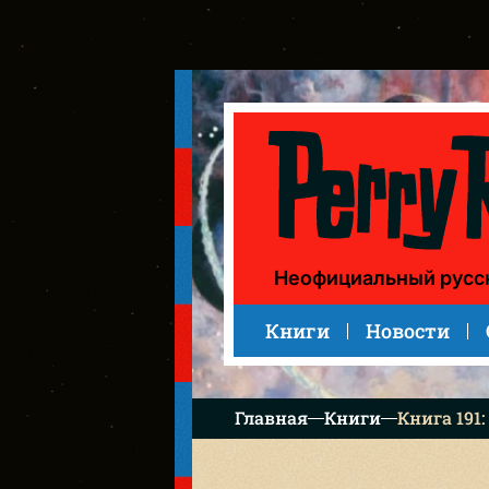
Книга 191: Tschato, der Löwe (Тшато, лев)
Неофициальный русс
Книги
Новости
Главная
Книги
Книга 191: