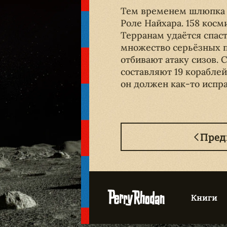
Тем временем шлюпка «
Роле Найхара. 158 кос
Терранам удаётся спаст
множество серьёзных 
отбивают атаку сизов. 
составляют 19 кораблей
он должен как-то испр
Пре
Книги