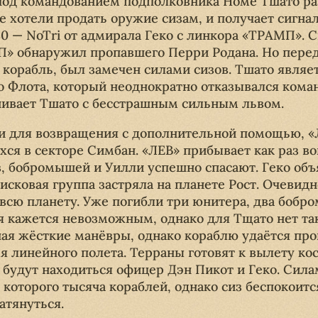
под командованием подполковника Номе Тшато р
е хотели продать оружие сизам, и получает сигна
0 — NoTri
от адмирала Геко с линкора «ТРАМП». С
П» обнаружил пропавшего Перри Родана. Но перед
корабль, был замечен силами сизов. Тшато являе
 Флота, который неоднократно отказывался ком
ивает Тшато с бесстрашным сильным львом.
и для возвращения с дополнительной помощью, «
я в секторе Симбан. «ЛЕВ» прибывает как раз во
, бобромышей и Уилли успешно спасают. Геко объ
исковая группа застряла на планете Рост. Очевидн
всю планету. Уже погибли три юнитера, два бобр
кажется невозможным, однако для Тщато нет так
шая жёсткие манёвры, однако кораблю удаётся пр
я линейного полета. Терраны готовят к вылету ко
будут находиться офицер Дэн Пикот и Геко. Сила
 которого тысяча кораблей, однако сиз беспокоитс
атянуться.