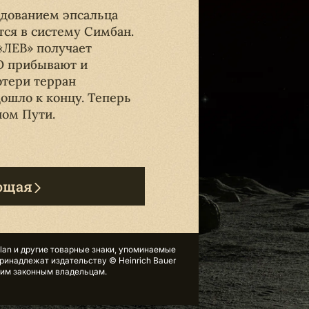
ндованием эпсальца
тся в систему Симбан.
 «ЛЕВ» получает
О прибывают и
отери терран
ошло к концу. Теперь
ном Пути.
ющая
tlan и другие товарные знаки, упоминаемые
принадлежат издательству © Heinrich Bauer
угим законным владельцам.