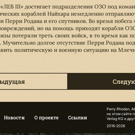
ЛЕВ III» достигает подразделения ОЗО под кома
мических кораблей Найхара немедленно отправляю
и Перри Родана и его спутников. Во время побега
повреждений, но на помощь приходят корабли ОЗ
Сизы потеряли треть своих войск, в то время как п
. Мучительно долгое отсутствие Перри Родана под
авить политическую и военную ситуацию на Млеч
дыдущая
Следу
Perry Rhodan, A
на этом сайте 
Новости
О проекте
Ссылки
Verlag KG и др
2016-2026