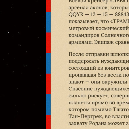
Боевой крейсер «ЛЕВ» 
арсенал аконов, которы
QQYR — 12 — 15 — 88843
показывает, что «ТРАМ
метровый космический 
командиров Солнечного
армиями. Экипаж сравн
После отправки шлюпк
поддержать нуждающихс
состоящий из юнитеров
пропавшая без вести по
знают — они окружили 
Спасение нуждающихся 
сильно рискует, совер
планеты прямо во врем
котором помимо Тшато 
Тан-Пертрек, во власти
захвату Родана может з