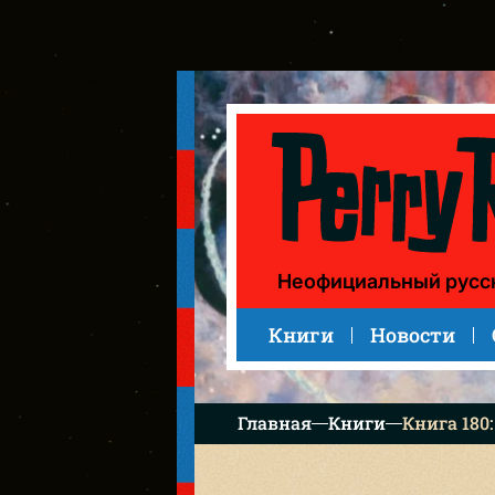
Книга 180: Der gnadenlose Gegner (Безжалостный проти
Неофициальный русс
Книги
Новости
Главная
Книги
Книга 180