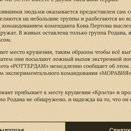
жившими людьми оказывается предоставлен сам се
ляются на небольшие группы и разбегаются во в
д командованием коменданта Кона Пертона высле
аружат. В живых оставлена только группа Родана, 
асом.
т место крушения, таким образом чтобы всё выг
Затем они посылают ложный вызов экстренной п
ота «РОТТЕРДАМ» немедленно сообщает об этом А
лем экспериментального командования «МОРАВИЯ»
еркант прибывает к месту крушения «Крэста» и пр
о Родана не обнаружено, и надежда на то, что он 
дыдущая
Следу