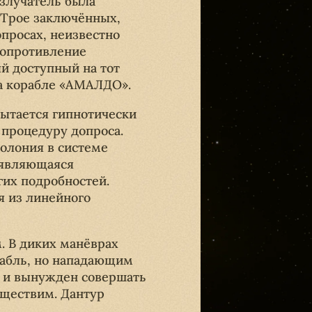
излучатель была
. Трое заключённых,
просах, неизвестно
сопротивление
й доступный на тот
на корабле «АМАЛДО».
ытается гипнотически
 процедуру допроса.
колония в системе
о являющаяся
гих подробностей.
я из линейного
 В диких манёврах
рабль, но нападающим
я и вынужден совершать
уществим. Дантур