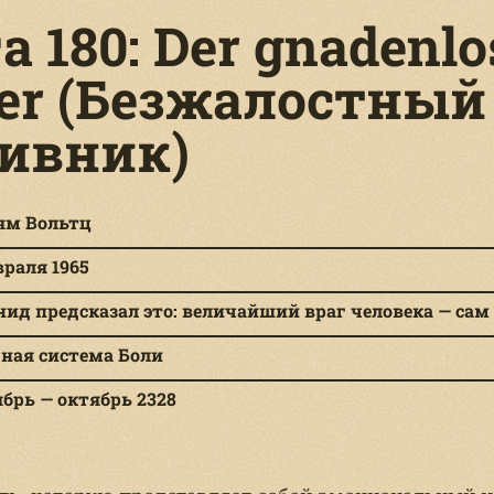
а 180: Der gnadenlo
er (Безжалостный
ивник)
ям Вольтц
враля 1965
ид предсказал это: величайший враг человека — сам 
дная система Боли
брь — октябрь 2328