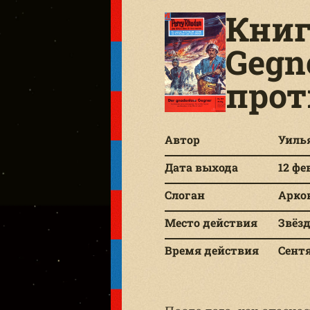
Книг
Gegn
прот
Автор
Уиль
Дата выхода
12 фе
Слоган
Аркон
Место действия
Звёз
Время действия
Сентя