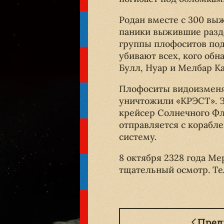
Родан вместе с 300 вы
паники выжившие разде
группы плофоситов по
убивают всех, кого обн
Булл, Нуар и Мелбар К
Плофоситы видоизменяю
уничтожили «КРЭСТ». 
крейсер Солнечного Фл
отправляется с кораб
систему.
8 октября 2328 года М
тщательный осмотр. Тел
Пре