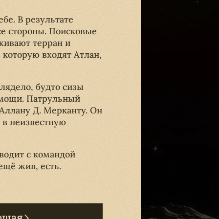
бе. В результате
се стороны. Поисковые
живают терран и
в которую входят Атлан,
лядело, будто сизы
омощи. Патрульный
ллану Д. Мерканту. Он
 в неизвестную
оводит с командой
ещё жив, есть.
ющая