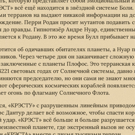
ость, которую представляет собой эмоциональный 
РЭСТ» всё ещё находится в звёздной системе Боли
 терранов на выдают никакой информации на до
ождение. Перри Родан просит мутантов подавить 
я до правды. Гипнотизёр Андре Нуар, единственны
ляется к Родану. В это же время Булл прибывает 
ится об одичавших обитателях планеты, а Нуар п
нников. Через четыре дня он заканчивает сложную
о заключенные с планеты Плофос. Это терранская 
 8221 световых годах от Солнечной системы, давн
иняются председателю, но они сами не знают мно
от сферических космических кораблей появляетс
ает огонь по флагману Солнечного Флота.
я, «КРЭСТУ» с разрушенным линейным приводом.
с Дантур делает всё возможное, чтобы спасти ко
й удар. «КРЭСТ» всё больше и больше разрушаетс
неизвестной планете, где экстренный вызов не ос
и «КРЭСТА» вместе с двумя тысячами терран.