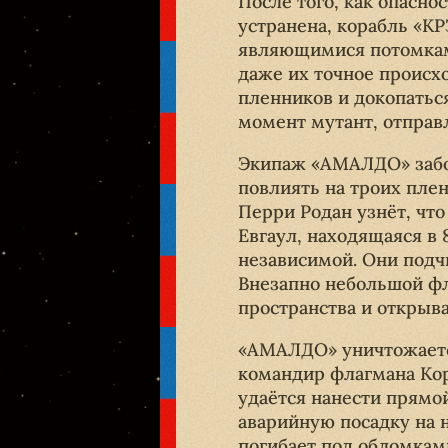
После того, как опасн
устранена, корабль «К
являющимися потомками
даже их точное происх
пленников и докопатьс
момент мутант, отправ
Экипаж «АМАЛДО» забот
повлиять на троих пле
Перри Родан узнёт, чт
Евгаул, находящаяся в
независимой. Они подч
Внезапно небольшой фл
пространства и открыв
«АМАЛДО» уничтожаетс
командир флагмана Кор
удаётся нанести прямо
аварийную посадку на 
погибает под обломкам