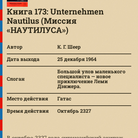
Книга 173: Unternehmen
Nautilus (Миссия
«НАУТИЛУСА»)
Автор
К. Г. Шеер
Дата выхода
25 декабря 1964
Большой улов маленького
специалиста — новое
Слоган
приключение Леми
Дэнжера.
Место действия
Гатас
Время действия
Октябрь 2327
В октябре 2327 года сиганезийский экипаж