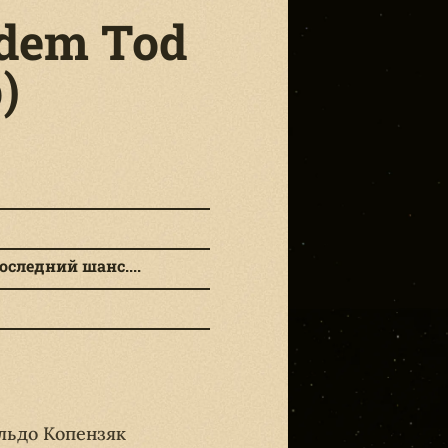
 dem Tod
)
следний шанс....
льдо Копензяк