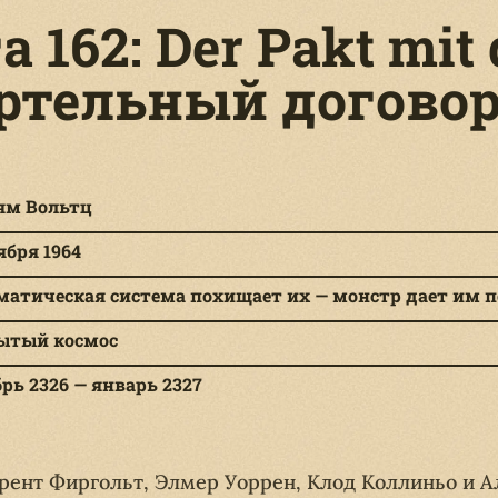
а 162: Der Pakt mit
ртельный договор
ям Вольтц
ября 1964
атическая система похищает их — монстр дает им по
ытый космос
рь 2326 — январь 2327
рент Фиргольт, Элмер Уоррен, Клод Коллиньо и А