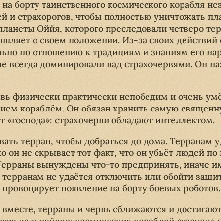
 на борту таинственного космического корабля не
ей и страхорогов, чтобы полностью уничтожать пл
планеты Оййя, которого преследовали четверо тер
ышляет о своем положении. Из-за своих действий 
но по отношению к традициям и знаниям его народ
ые всегда доминировали над страхочервями. Он н
рвь физически практически непобедим и очень умё
нием кораблём. Он обязан хранить самую священну
т «господа»: страхочерви обладают интеллектом.
ать терран, чтобы добраться до дома. Терранам у
ко он не скрывает тот факт, что он убьёт людей по
 Терраны вынуждены что-то предпринять, иначе им
, терранам не удаётся отключить или обойти защ
 провоцирует появление на борту боевых роботов.
вместе, терраны и червь сближаются и достигаю
тия дальнейших космических кораблей «господ» с