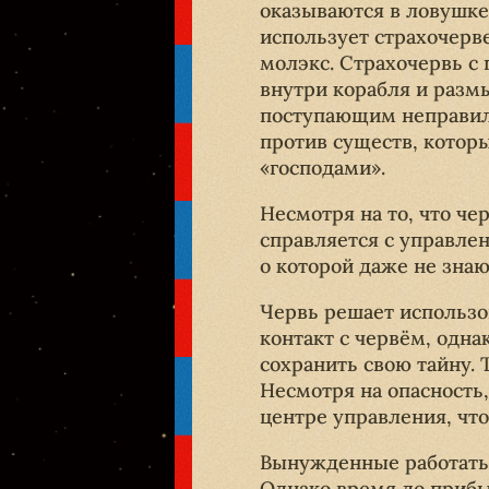
оказываются в ловушке
использует страхочерв
молэкс. Страхочервь с 
внутри корабля и разм
поступающим неправиль
против существ, котор
«господами».
Несмотря на то, что че
справляется с управле
о которой даже не знаю
Червь решает использов
контакт с червём, одна
сохранить свою тайну.
Несмотря на опасность
центре управления, что
Вынужденные работать 
Однако время до прибы