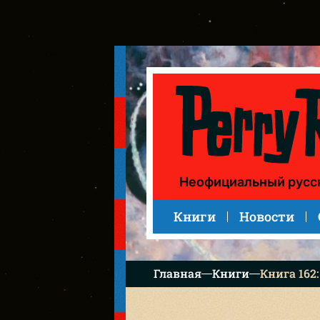
Книга 162: Der Pakt mit dem Tod (Смертельный договор)
Неофициальный русс
Книги
Новости
Главная
Книги
Книга 162