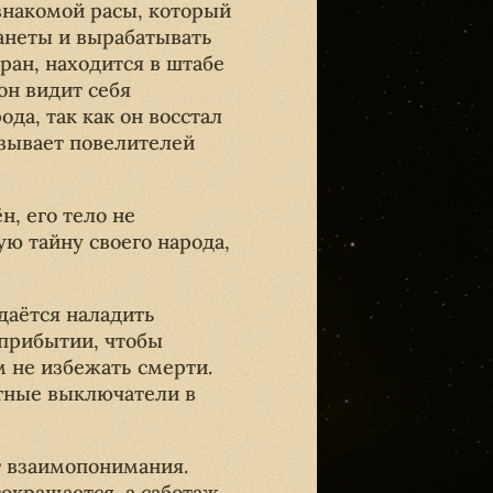
знакомой расы, который
анеты и вырабатывать
ран, находится в штабе
он видит себя
а, так как он восстал
азывает повелителей
н, его тело не
ю тайну своего народа,
даётся наладить
 прибытии, чтобы
 не избежать смерти.
итные выключатели в
т взаимопонимания.
окращается, а саботаж