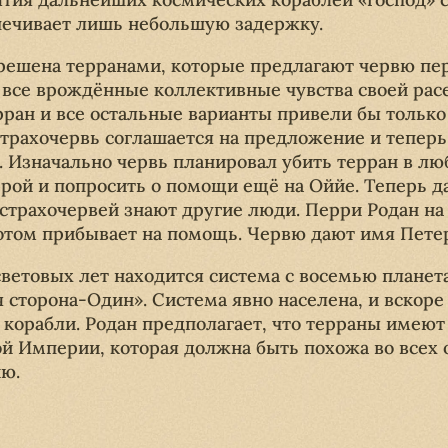
печивает лишь небольшую задержку.
ешена терранами, которые предлагают червю пер
 все врождённые коллективные чувства своей расе
рран и все остальные варианты привели бы только
страхочервь соглашается на предложение и теперь
. Изначально червь планировал убить терран в лю
ррой и попросить о помощи ещё на Оййе. Теперь д
 страхочервей знают другие люди. Перри Родан на
том прибывает на помощь. Червю дают имя Петер
световых лет находится система с восемью планет
 сторона-Один». Система явно населена, и вскоре
 корабли. Родан предполагает, что терраны имеют
й Империи, которая должна быть похожа во всех 
ю.