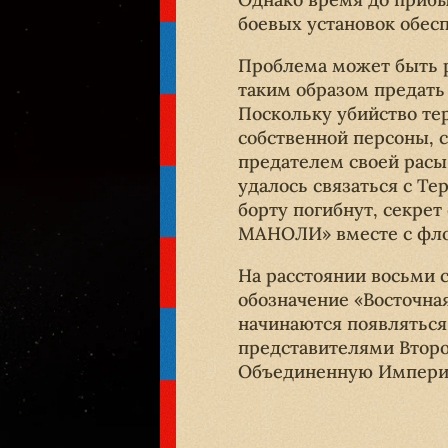
боевых установок обес
Проблема может быть р
таким образом предать
Поскольку убийство те
собственной персоны, 
предателем своей расы
удалось связаться с Те
борту погибнут, секрет
МАНОЛИ» вместе с фло
На расстоянии восьми 
обозначение «Восточная
начинаются появляться
представителями Второ
Объединенную Импери