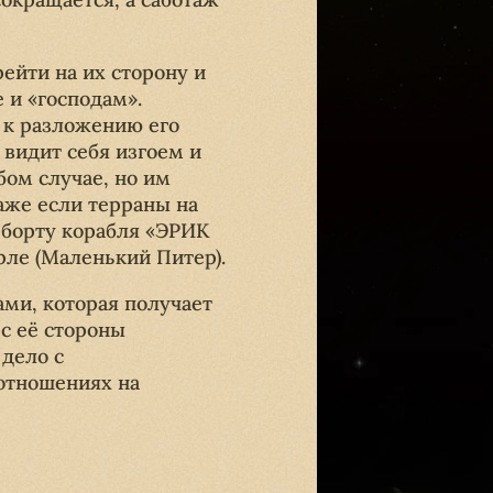
ейти на их сторону и
 и «господам».
 к разложению его
 видит себя изгоем и
бом случае, но им
аже если терраны на
 борту корабля «ЭРИК
ле (Маленький Питер).
ами, которая получает
 с её стороны
 дело с
отношениях на