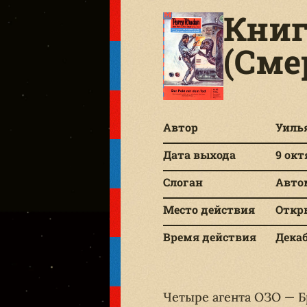
Книг
(Сме
Автор
Уиль
Дата выхода
9 окт
Слоган
Автом
Место действия
Откр
Время действия
Декаб
Четыре агента ОЗО — Б