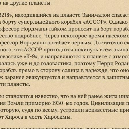
 на другие планеты.
218», находившийся на планете Заннмалон спаса
а борту суперлинейного корабля «АССОР». Однако 
фессор Нордманн тайком проносит на борт корабл
ество подробнее. Через некоторое время насеком
офессор Нордманн погибает первым. Достаточно ск
много, что АССОР приходится покинуть всем эки
овастике «К-9», и направляются к планете с атмо
ались уже и до головастика, поэтому Перри Рода
орабль прямо в сторону солнца в надежде, что он
ж заранее эвакуируется и направляется в защитны
ти планеты.
ы становится известно, что на ней ранее жила цив
тия Земли примерно 1930-ых годов. Цивилизация 
которую, судя по всему, устроили неизвестные пр
т Хироса в честь
Хиросимы
.
 терраны находят живую версию существа, котор