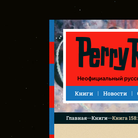
Книга 158: Die Geißel der Galaxis (Язва галактики)
Неофициальный русс
Книги
Новости
Главная
Книги
Книга 158: