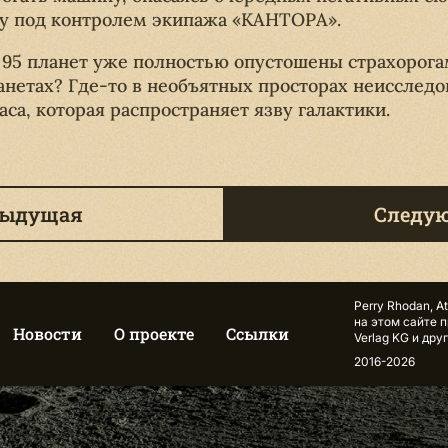
су под контролем экипажа «КАНТОРА».
95 планет уже полностью опустошены страхорогам
ланетах? Где-то в необъятных просторах неисслед
са, которая распространяет язву галактики.
дыдущая
Следу
Perry Rhodan, A
на этом сайте 
Новости
О проекте
Ссылки
Verlag KG и др
2016-2026