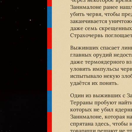
Заннмалоне ранее нашл
убить червя, чтобы пр
заканчивается уничтож
даже семь скрещенных 
Страхочервь поглощает
Выживших спасает линк
главных орудий недост
даже термоядерного вз
уловить импульсы чер
испытывало некую злоб
удаётся их понять.
Один из выживших с За
Терраны пробуют найти
которых не убил ядерн
Заннмалоне, которая н
спрятана здесь, чтобы 
товарищи решают не тр