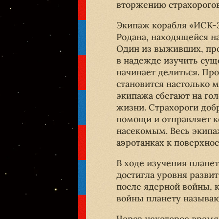
вторжению страхорогов
Экипаж корабля «ИСК-3
Родана, находящейся н
Один из выживших, про
в надежде изучить сущ
начинает делиться. Пр
становится настолько 
экипажа сбегают на гол
жизни. Страхороги добр
помощи и отправляет к
насекомым. Весь экипа
аэротанках к поверхнос
В ходе изучения планет
достигла уровня разви
после ядерной войны, 
войны планету называю
Через некоторое время