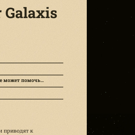
r Galaxis
це может помочь…
и приводят к