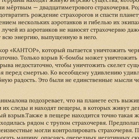
и мёртвым — двадцатиметрового страхочервя. Ро
едотвратить рождение страхорогов и спасти плане
ением нескольких аэротанков и гибелью их экипаж
лучей из аэротанков не наносят страхочервю даж
 всю энергию, выпущенную в него.
ор «КАНТОР», который пытается уничтожить черв
аточно. Только взрыв К-бомбы может уничтожить 
рыва недостаточно, чтобы уничтожить скелет суще
вя перед смертью. Ко всеобщему удивлению удив
ную радость. Это были не единственные мысли че
ннмалона подозревает, что на планете есть выж
 их следы и находят пещеры, в которых живут д
ый взрыв.Также в пещере находится точно такая ж
аходилась рядом с трупом страхочервя. Предполаг
неизвестные могли контролировать страхочервя. П
огать машину, опасаясь очередных негативных с