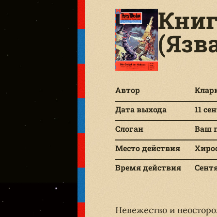
Книга
(Язв
Автор
Клар
Дата выхода
11 се
Слоган
Ваш 
Место действия
Хиро
Время действия
Сентя
Невежество и неосторо