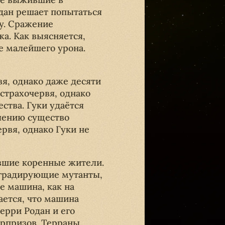
дан решает попытаться
ту. Сражение
а. Как выясняется,
е малейшего урона.
я, однако даже десяти
страхочервя, однако
ства. Гуки удаётся
лению существо
рвя, однако Гуки не
ившие коренные жители.
еградирующие мутанты,
е машина, как на
ается, что машина
ерри Родан и его
юрпризов. Терраны