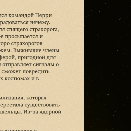
ется командой Перри
радоваться нечему.
я спящего страхорога,
ое просыпается и
оро страхорогов
пажем. Выжившие члены
сферой, пригодной для
н отправляет сигналы о
о сможет повредить
х костюмах и в
илизация, которая
перестала существовать
ишельцы. Из-за ядерной
ое выжившие в