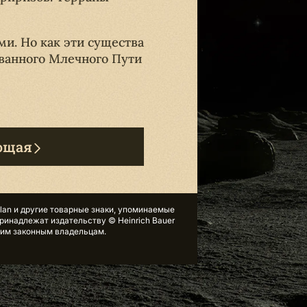
и. Но как эти существа
ованного Млечного Пути
ющая
tlan и другие товарные знаки, упоминаемые
принадлежат издательству © Heinrich Bauer
угим законным владельцам.