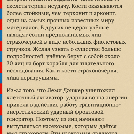
скелета терпят неудачу. Кости оказываются
более стойкими, чем терконит и арконит,
одни из самых прочных известных миру
материалов. В других пещерах учёные
находят сотни предполагаемых яиц
страхочервей в виде небольших фиолетовых
стручков. Желая узнать о существе больше
подробностей, учёные берут с собой около
30 яиц на борт корабля для тщательного
исследования. Как и кости страхопочервя,
яйца неразрушимы.
Из-за того, что Леми Дэнжер уничтожил
клеточный активатор, ударная волна энергии
привела в действие работу гравитационно-
энергетический ударный фронтовой
генератор. Поэтому из яиц начинают
вылупляться насекомые, которым даётся
имя страхороги. Эти насекомые являются