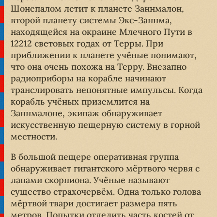
Шонепалом летит к планете Заннмалон,
второй планету системы Экс-Заннма,
находящейся на окраине Млечного Пути в
12212 световых годах от Терры. При
приближении к планете учёные понимают,
что она очень похожа на Терру. Внезапно
радиоприборы на корабле начинают
транслировать непонятные импульсы. Когда
корабль учёных приземлится на
Заннмалоне, экипаж обнаруживает
искусственную пещерную систему в горной
местности.
В большой пещере оперативная группа
обнаруживает гигантского мёртвого червя с
лапами скорпиона. Учёные называют
существо страхочервём. Одна только голова
мёртвой твари достигает размера пять
метров. Попытки отделить часть костей от